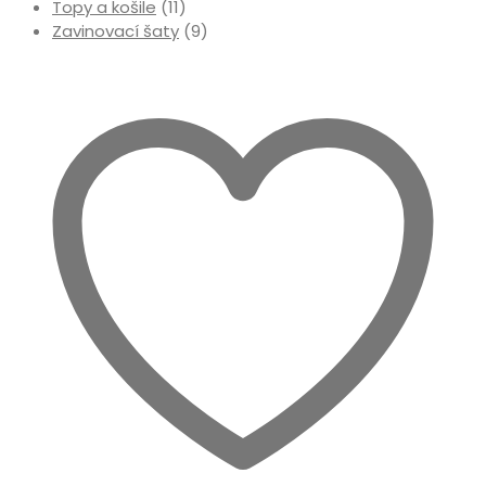
Topy a košile
(11)
Zavinovací šaty
(9)