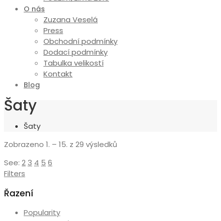
O nás
Zuzana Veselá
Press
Obchodní podmínky
Dodací podmínky
Tabulka velikostí
Kontakt
Blog
Šaty
Šaty
Seřazeno
Zobrazeno 1. – 15. z 29 výsledků
podle
See:
2
3
4
5
6
ceny:
Filters
od
nejvyšší
Řazení
Popularity