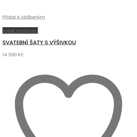
Přidat k oblíbeným
Tento
Výběr možností
produkt
SVATEBNÍ ŠATY S VÝŠIVKOU
má
více
14 590
Kč
variant.
Možnosti
lze
vybrat
na
stránce
produktu