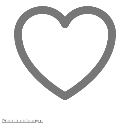
lze
vybrat
na
stránce
produktu
Přidat k oblíbeným