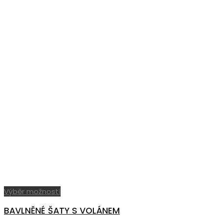
Tento
Výběr možností
produkt
BAVLNĚNÉ ŠATY S VOLÁNEM
má