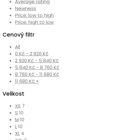
Average rating
Newness
Price: low to high
Price: high to low
Cenový filtr
All
0
Kč
-
2 920
Kč
2 920
Kč
-
5 840
Kč
5 840
Kč
-
8 760
Kč
8 760
Kč
-
11 680
Kč
11 680
Kč
+
Velikost
XS
7
S
10
M
10
L
10
XL
4