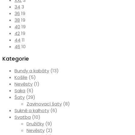
XXL
3
34
3
36
19
38
19
40
19
42
19
44
11
46
10
Kategorie
Bundy a kabáty
(13)
Košile
(5)
Nevěsty
(1)
Saka
(6)
Šaty
(29)
Zavinovací šaty
(8)
Sukně a kalhoty
(6)
Svatba
(10)
Družičky
(9)
Nevěsty
(2)