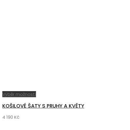
Tento
Výběr možností
produkt
KOŠILOVÉ ŠATY S PRUHY A KVĚTY
má
více
4 190
Kč
variant.
Možnosti