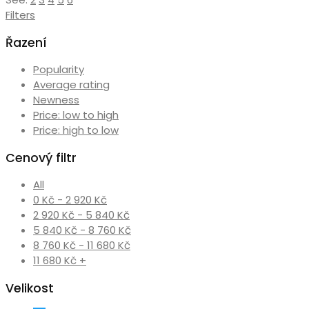
nejnovějších
Filters
Řazení
Popularity
Average rating
Newness
Price: low to high
Price: high to low
Cenový filtr
All
0
Kč
-
2 920
Kč
2 920
Kč
-
5 840
Kč
5 840
Kč
-
8 760
Kč
8 760
Kč
-
11 680
Kč
11 680
Kč
+
Velikost