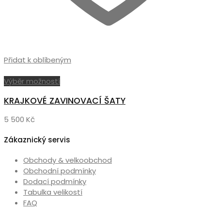
Přidat k oblíbeným
Tento
Výběr možností
produkt
KRAJKOVÉ ZAVINOVACÍ ŠATY
má
více
5 500
Kč
variant.
Možnosti
Zákaznický servis
lze
vybrat
Obchody & velkoobchod
na
Obchodní podmínky
stránce
Dodací podmínky
produktu
Tabulka velikostí
FAQ