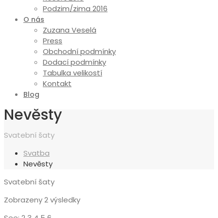
Podzim/zima 2016
O nás
Zuzana Veselá
Press
Obchodní podmínky
Dodací podmínky
Tabulka velikostí
Kontakt
Blog
Nevěsty
Svatební šaty
Svatba
Nevěsty
Svatební šaty
Seřazeno
Zobrazeny 2 výsledky
od
See:
2
3
4
5
6