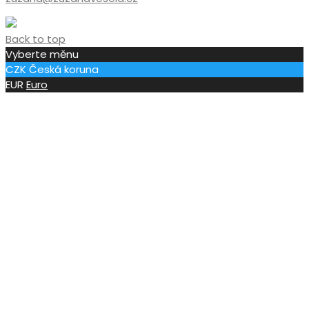
Back to top
Vyberte měnu
CZK
Česká koruna
EUR
Euro