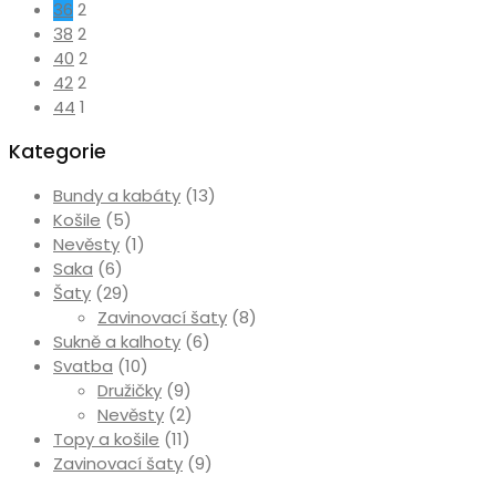
36
2
38
2
40
2
42
2
44
1
Kategorie
Bundy a kabáty
(13)
Košile
(5)
Nevěsty
(1)
Saka
(6)
Šaty
(29)
Zavinovací šaty
(8)
Sukně a kalhoty
(6)
Svatba
(10)
Družičky
(9)
Nevěsty
(2)
Topy a košile
(11)
Zavinovací šaty
(9)