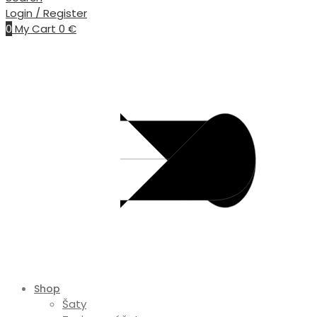
Login / Register
0
My Cart
0
€
Shop
Šaty