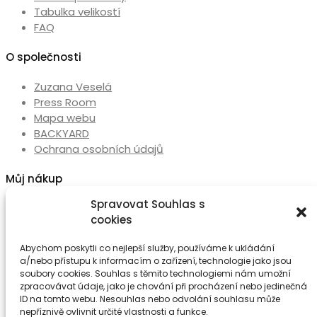
Tabulka velikostí
FAQ
O společnosti
Zuzana Veselá
Press Room
Mapa webu
BACKYARD
Ochrana osobních údajů
Můj nákup
Spravovat Souhlas s
Můj účet
cookies
Seznam přání
Abychom poskytli co nejlepší služby, používáme k ukládání
Sledujte nás
a/nebo přístupu k informacím o zařízení, technologie jako jsou
soubory cookies. Souhlas s těmito technologiemi nám umožní
Kontakty
zpracovávat údaje, jako je chování při procházení nebo jedinečná
ID na tomto webu. Nesouhlas nebo odvolání souhlasu může
Ateliér
nepříznivě ovlivnit určité vlastnosti a funkce.