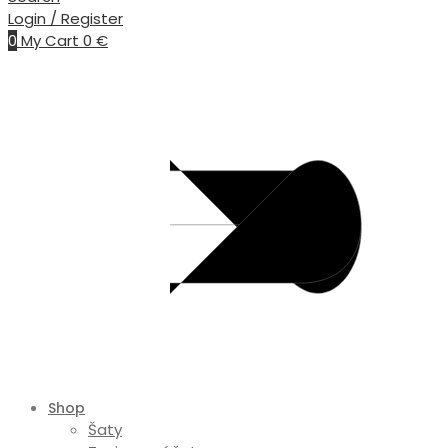
Login / Register
0
My Cart
0
€
Shop
Šaty