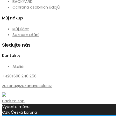
BACKYARD
Ochrana osobních údajů
Můj nákup
Můj účet
Seznam přání
Sledujte nás
Kontakty
Ateliér
+420/608 248 256
zuzana@zuzanavesela.cz
Back to top
Vyberte měnu
CZK
Česká koruna