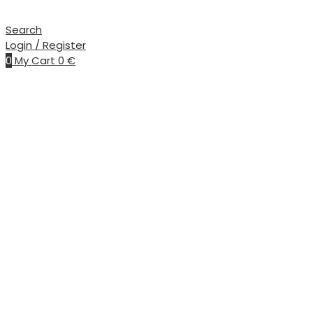
Search
Login / Register
0
My Cart
0
€