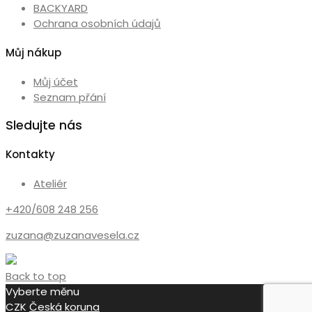
BACKYARD
Ochrana osobních údajů
Můj nákup
Můj účet
Seznam přání
Sledujte nás
Kontakty
Ateliér
+420/608 248 256
zuzana@zuzanavesela.cz
Back to top
Vyberte měnu
CZK
Česká koruna