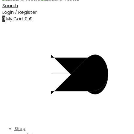
Search
Login / Register
0
My Cart
0
€
Shop