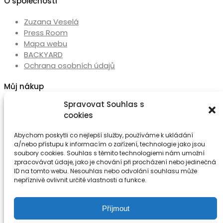
O společnosti
Zuzana Veselá
Press Room
Mapa webu
BACKYARD
Ochrana osobních údajů
Můj nákup
Spravovat Souhlas s
Můj účet
cookies
Seznam přání
Abychom poskytli co nejlepší služby, používáme k ukládání
Sledujte nás
a/nebo přístupu k informacím o zařízení, technologie jako jsou
soubory cookies. Souhlas s těmito technologiemi nám umožní
Kontakty
zpracovávat údaje, jako je chování při procházení nebo jedinečná
ID na tomto webu. Nesouhlas nebo odvolání souhlasu může
Ateliér
nepříznivě ovlivnit určité vlastnosti a funkce.
+420/608 248 256
Příjmout
zuzana@zuzanavesela.cz