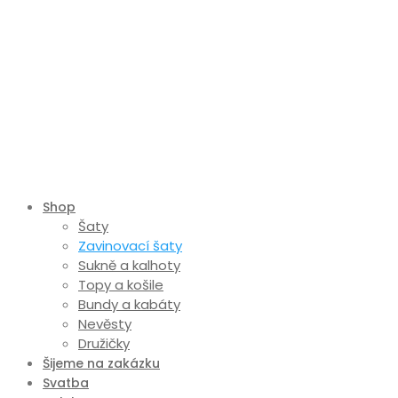
Shop
Šaty
Zavinovací šaty
Sukně a kalhoty
Topy a košile
Bundy a kabáty
Nevěsty
Družičky
Šijeme na zakázku
Svatba