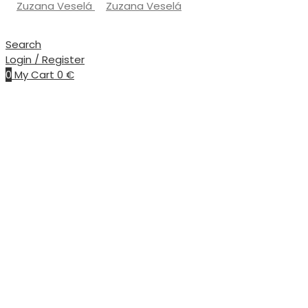
Search
Login / Register
0
My Cart
0
€