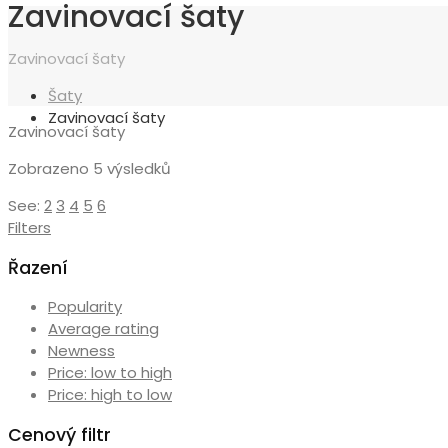
Zavinovací šaty
Zavinovací šaty
Šaty
Zavinovací šaty
Zavinovací šaty
Seřazeno
Zobrazeno 5 výsledků
podle
See:
2
3
4
5
6
ceny:
Filters
od
nejnižší
Řazení
Popularity
Average rating
Newness
Price: low to high
Price: high to low
Cenový filtr