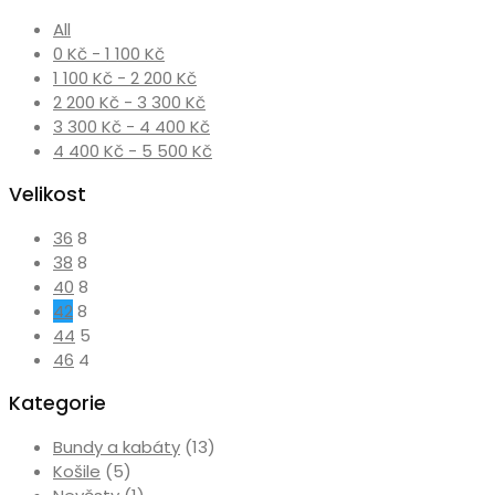
All
0
Kč
-
1 100
Kč
1 100
Kč
-
2 200
Kč
2 200
Kč
-
3 300
Kč
3 300
Kč
-
4 400
Kč
4 400
Kč
-
5 500
Kč
Velikost
36
8
38
8
40
8
42
8
44
5
46
4
Kategorie
Bundy a kabáty
(13)
Košile
(5)