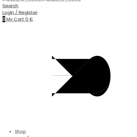
Search
Login / Register
0
My Cart
0
€
Shop