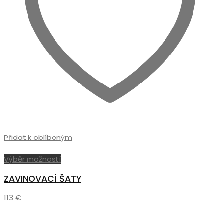
Přidat k oblíbeným
Tento
Výběr možností
produkt
ZAVINOVACÍ ŠATY
má
více
113
€
variant.
Možnosti