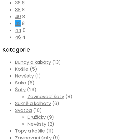
36
8
38
8
40
8
42
8
44
5
46
4
Kategorie
Bundy a kabáty
(13)
Košile
(5)
Nevěsty
(1)
Saka
(6)
Šaty
(29)
Zavinovací šaty
(8)
Sukně a kalhoty
(6)
Svatba
(10)
Družičky
(9)
Nevěsty
(2)
Topy a košile
(11)
Zavinovací šaty
(9)