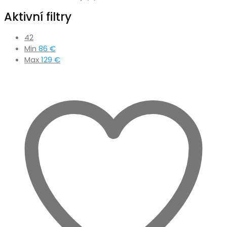
Aktivní filtry
42
Min
86
€
Max
129
€