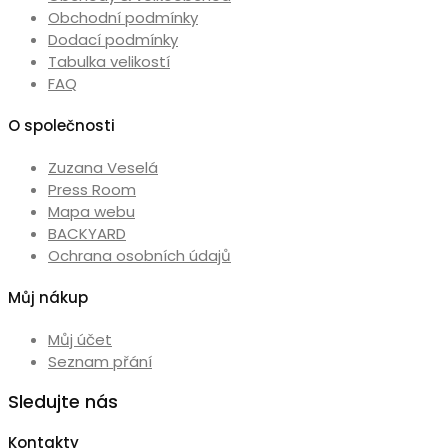
na
Obchodní podmínky
stránce
Dodací podmínky
produktu
Tabulka velikostí
FAQ
O společnosti
Zuzana Veselá
Press Room
Mapa webu
BACKYARD
Ochrana osobních údajů
Můj nákup
Můj účet
Seznam přání
Sledujte nás
Kontakty