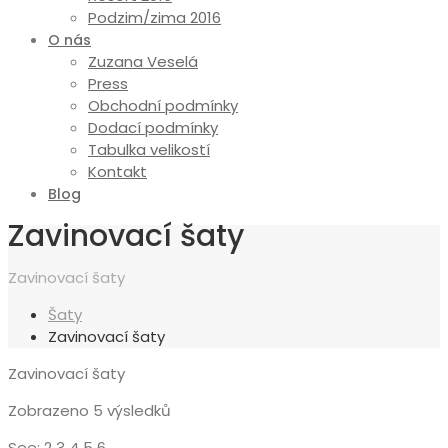
Podzim/zima 2016
O nás
Zuzana Veselá
Press
Obchodní podmínky
Dodací podmínky
Tabulka velikostí
Kontakt
Blog
Zavinovací šaty
Zavinovací šaty
Šaty
Zavinovací šaty
Zavinovací šaty
Seřazeno
Zobrazeno 5 výsledků
od
See:
2
3
4
5
6