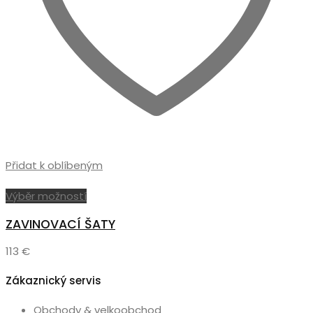
Přidat k oblíbeným
Tento
Výběr možností
produkt
ZAVINOVACÍ ŠATY
má
více
113
€
variant.
Možnosti
Zákaznický servis
lze
vybrat
Obchody & velkoobchod