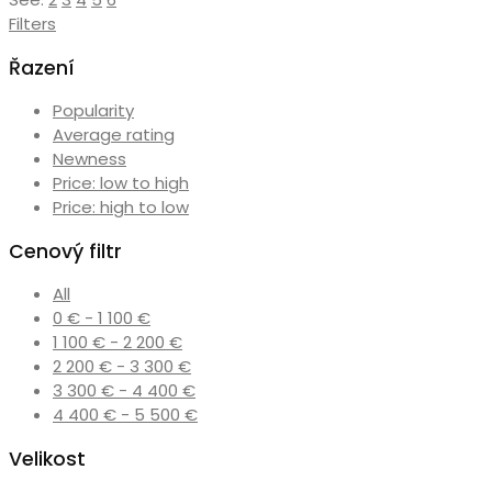
nejnovějších
Filters
Řazení
Popularity
Average rating
Newness
Price: low to high
Price: high to low
Cenový filtr
All
0
€
-
1 100
€
1 100
€
-
2 200
€
2 200
€
-
3 300
€
3 300
€
-
4 400
€
4 400
€
-
5 500
€
Velikost