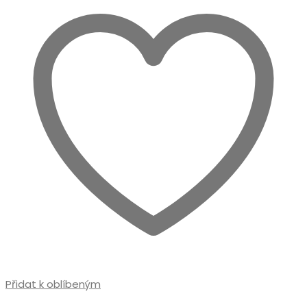
lze
vybrat
na
stránce
produktu
Přidat k oblíbeným