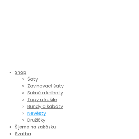
Shop
Šaty
Zavinovací šaty
Sukně a kalhoty
Topy a košile
Bundy a kabáty
Nevěsty
Družičky
Šijeme na zakázku
Svatba