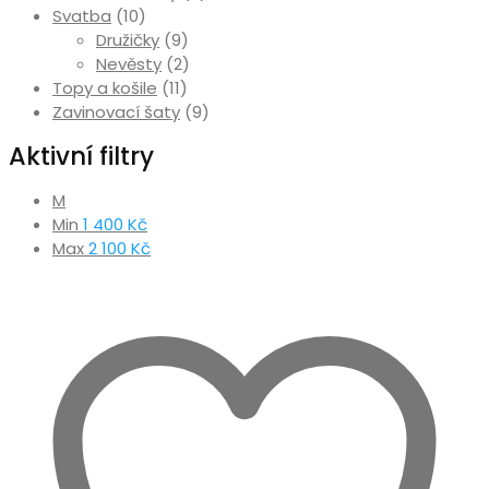
Svatba
(10)
Družičky
(9)
Nevěsty
(2)
Topy a košile
(11)
Zavinovací šaty
(9)
Aktivní filtry
M
Min
1 400
Kč
Max
2 100
Kč