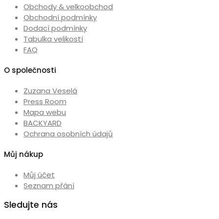
vybrat
Obchody & velkoobchod
na
Obchodní podmínky
stránce
Dodací podmínky
produktu
Tabulka velikostí
FAQ
O společnosti
Zuzana Veselá
Press Room
Mapa webu
BACKYARD
Ochrana osobních údajů
Můj nákup
Můj účet
Seznam přání
Sledujte nás