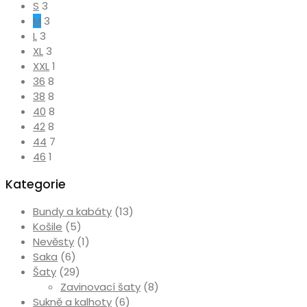
S
3
M
3
L
3
XL
3
XXL
1
36
8
38
8
40
8
42
8
44
7
46
1
Kategorie
Bundy a kabáty
(13)
Košile
(5)
Nevěsty
(1)
Saka
(6)
Šaty
(29)
Zavinovací šaty
(8)
Sukně a kalhoty
(6)