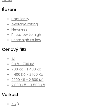
Řazení
Popularity
Average rating
Newness
Price: low to high
Price: high to low
Cenový filtr
All
0
Kč
-
700
Kč
700
Kč
-
1 400
Kč
1 400
Kč
-
2 100
Kč
2 100
Kč
-
2 800
Kč
2 800
Kč
-
3 500
Kč
Velikost
XS
3