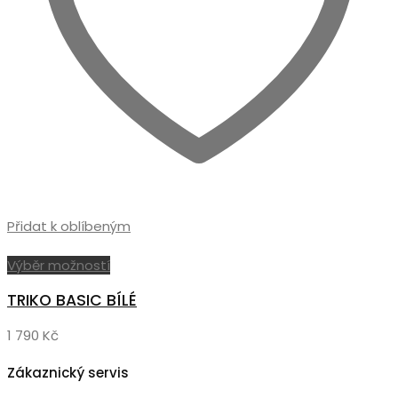
Přidat k oblíbeným
Tento
Výběr možností
produkt
TRIKO BASIC BÍLÉ
má
více
1 790
Kč
variant.
Možnosti
Zákaznický servis
lze