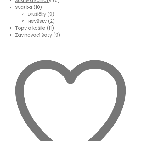
Sukně a kalhoty
(6)
Svatba
(10)
Družičky
(9)
Nevěsty
(2)
Topy a košile
(11)
Zavinovací šaty
(9)