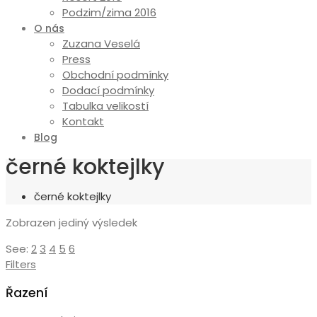
Podzim/zima 2016
O nás
Zuzana Veselá
Press
Obchodní podmínky
Dodací podmínky
Tabulka velikostí
Kontakt
Blog
černé koktejlky
černé koktejlky
Zobrazen jediný výsledek
See:
2
3
4
5
6
Filters
Řazení