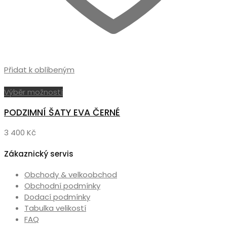
Přidat k oblíbeným
Tento
Výběr možností
produkt
PODZIMNÍ ŠATY EVA ČERNÉ
má
více
3 400
Kč
variant.
Možnosti
Zákaznický servis
lze
vybrat
Obchody & velkoobchod
na
Obchodní podmínky
stránce
Dodací podmínky
produktu
Tabulka velikostí
FAQ