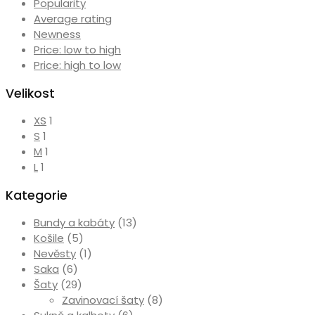
Popularity
Average rating
Newness
Price: low to high
Price: high to low
Velikost
XS
1
S
1
M
1
L
1
Kategorie
Bundy a kabáty
(13)
Košile
(5)
Nevěsty
(1)
Saka
(6)
Šaty
(29)
Zavinovací šaty
(8)