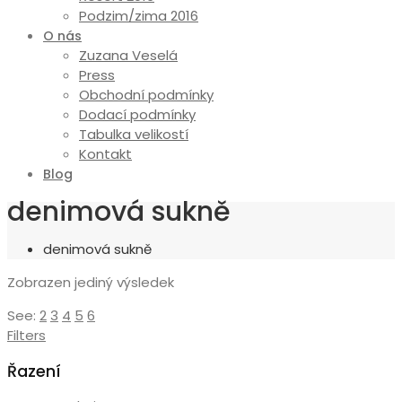
Podzim/zima 2016
O nás
Zuzana Veselá
Press
Obchodní podmínky
Dodací podmínky
Tabulka velikostí
Kontakt
Blog
denimová sukně
denimová sukně
Zobrazen jediný výsledek
See:
2
3
4
5
6
Filters
Řazení