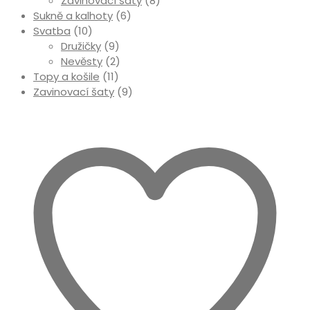
Zavinovací šaty
(8)
Sukně a kalhoty
(6)
Svatba
(10)
Družičky
(9)
Nevěsty
(2)
Topy a košile
(11)
Zavinovací šaty
(9)