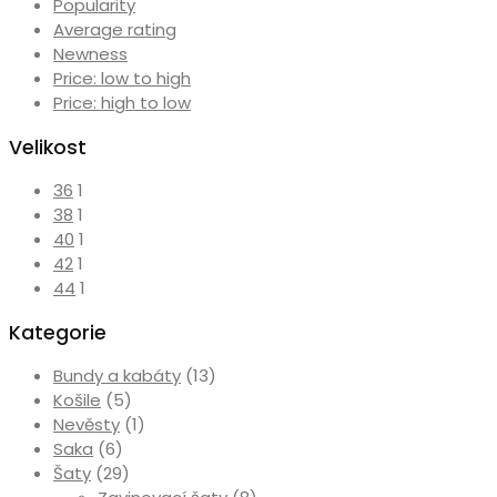
Popularity
Average rating
Newness
Price: low to high
Price: high to low
Velikost
36
1
38
1
40
1
42
1
44
1
Kategorie
Bundy a kabáty
(13)
Košile
(5)
Nevěsty
(1)
Saka
(6)
Šaty
(29)