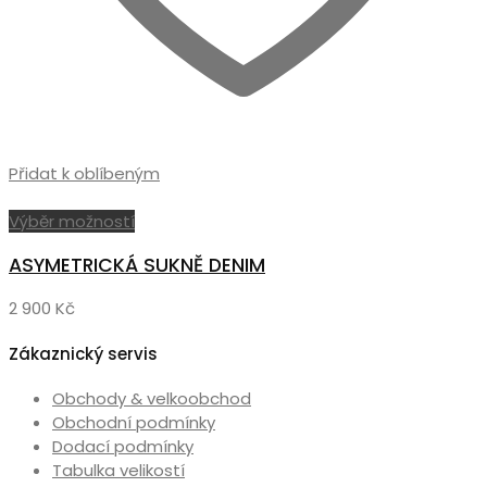
Přidat k oblíbeným
Tento
Výběr možností
produkt
ASYMETRICKÁ SUKNĚ DENIM
má
více
2 900
Kč
variant.
Možnosti
Zákaznický servis
lze
vybrat
Obchody & velkoobchod
na
Obchodní podmínky
stránce
Dodací podmínky
produktu
Tabulka velikostí