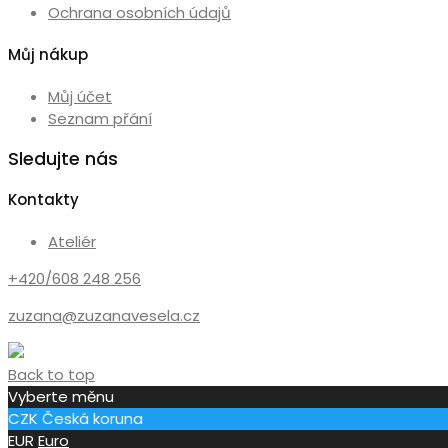
Ochrana osobních údajů
Můj nákup
Můj účet
Seznam přání
Sledujte nás
Kontakty
Ateliér
+420/608 248 256
zuzana@zuzanavesela.cz
Back to top
Vyberte měnu
CZK
Česká koruna
EUR
Euro