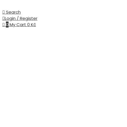
Search
Login / Register
0
My Cart
0
Kč