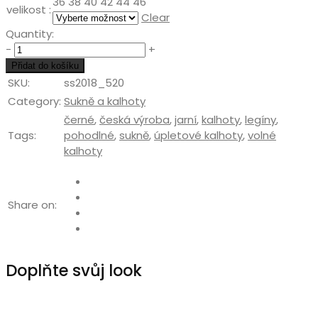
36
38
40
42
44
46
velikost :
Clear
Quantity:
Quantity
-
+
Přidat do košíku
SKU:
ss2018_520
Category:
Sukně a kalhoty
černé
,
česká výroba
,
jarní
,
kalhoty
,
legíny
,
Tags:
pohodlné
,
sukně
,
úpletové kalhoty
,
volné
kalhoty
Share on:
Doplňte svůj look