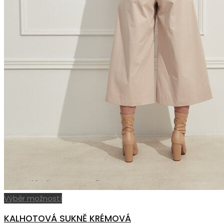
Tento
Výběr možností
produkt
KALHOTOVÁ SUKNĚ KRÉMOVÁ
má