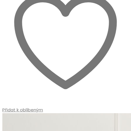
na
stránce
produktu
Přidat k oblíbeným