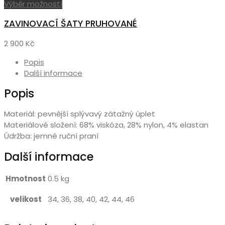
Tento
Výběr možností
produkt
ZAVINOVACÍ ŠATY PRUHOVANÉ
má
více
2 900
Kč
variant.
Možnosti
Popis
lze
Další informace
vybrat
Popis
na
stránce
produktu
Materiál: pevnější splývavý zátažný úplet
Materiálové složení: 68% viskóza, 28% nylon, 4% elastan
Údržba: jemné ruční praní
Další informace
Hmotnost
0.5 kg
velikost
34, 36, 38, 40, 42, 44, 46