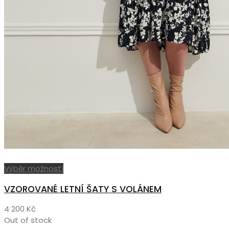
Tento
Výběr možností
produkt
VZOROVANÉ LETNÍ ŠATY S VOLÁNEM
má
více
4 200
Kč
variant.
Out of stock
Možnosti