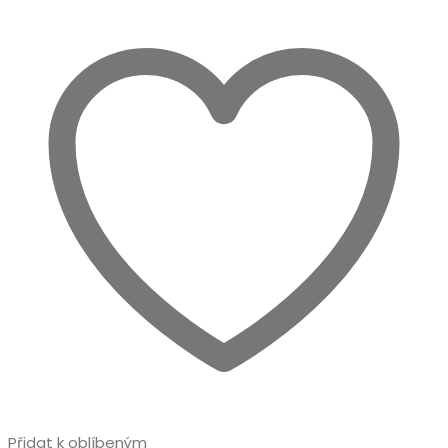
lze
vybrat
na
stránce
produktu
Přidat k oblíbeným