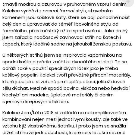
tmavě modrou a azurovou v pruhovaném vzoru i denim.
Kolekce vychází z
casual formal
stylu, stavebním
kamenem jsou košilové šaty, které se dají pohodlně nosit
celý den a upravovat do téměř libovolného stylu od
formálního, přes městský až ke sportovnímu. Jako druhý
jsem zařadila nadčasový zavinovací střih na šatech i
topech, který ideálně sedne na jakoukoli ženskou postavu.
U některých střihů jsem se inspirovala vzpomínkou na
spodní košile a prádlo začátku dvacátého století. To se
odráží také v použití specifických látek jako je třeba
košilový popelín. Kolekci tvoří převážně přírodní materiály,
které jsou jako stvořené pro teplé počasí, jelikož dovolí
tělu dýchat. Mezi ně spadá bavlna, viskóza nebo hedvábí.
Nechybí ani madeira, úpletové materiály či denim
s jemným krepovým efektem.
Kolekce Jaro/Léto 2018 si zakládá na nekomplikovaném
kombinování nejen mezi jednotlivými kousky, ale také ve
vztahu k již vlastněnému šatníku. I proto jsem se snažila
držet střihové jednoduchosti, které se v letošní sezóně