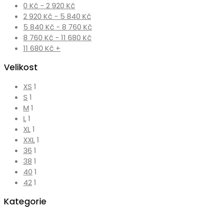
0
Kč
-
2 920
Kč
2 920
Kč
-
5 840
Kč
5 840
Kč
-
8 760
Kč
8 760
Kč
-
11 680
Kč
11 680
Kč
+
Velikost
XS
1
S
1
M
1
L
1
XL
1
XXL
1
36
1
38
1
40
1
42
1
Kategorie