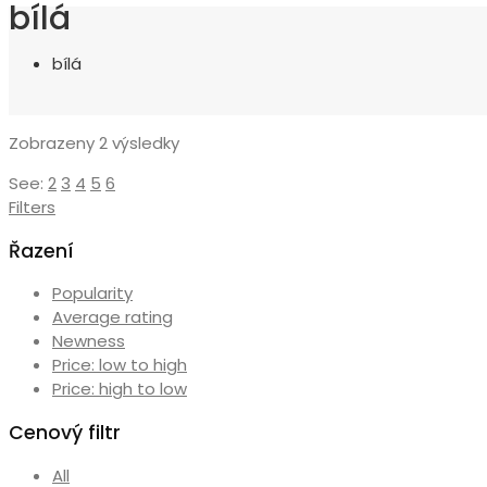
bílá
bílá
Seřazeno
Zobrazeny 2 výsledky
od
See:
2
3
4
5
6
nejnovějších
Filters
Řazení
Popularity
Average rating
Newness
Price: low to high
Price: high to low
Cenový filtr
All