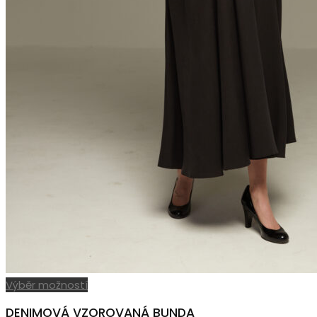
Tento
Výběr možností
produkt
DENIMOVÁ VZOROVANÁ BUNDA
má