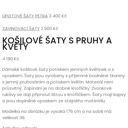
ÚPLETOVÉ ŠATY PETRA
3 400
Kč
ZAVINOVACÍ ŠATY
2 900
Kč
KOŠILOVÉ ŠATY S PRUHY A
KVĚTY
4 190
Kč
Dámské košilové šaty potiskem jemných květinek a s
opaskem. Šaty jsou vyrobeny z příjemné bavlněné tkaniny
s jemný pruhováním a potiskem květin. Materiál není
průsvitný. Zapínání je na drobné knoflíčky. Zvonkové
rukávy se dají připnout lištou s knoflíčkem. Šaty mají kapsy
a jsou doplněné opaskem ze stejného materiálu.
Modelka na obrázku je vysoká 176 cm a na sobě má
velikost 36.