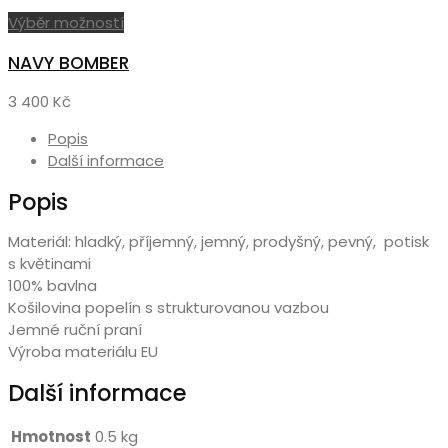
Tento
Výběr možností
produkt
NAVY BOMBER
má
více
3 400
Kč
variant.
Možnosti
Popis
lze
Další informace
vybrat
Popis
na
stránce
produktu
Materiál: hladký, příjemný, jemný, prodyšný, pevný, potisk
s květinami
100% bavlna
Košilovina popelín s strukturovanou vazbou
Jemné ruční praní
Výroba materiálu EU
Další informace
Hmotnost
0.5 kg