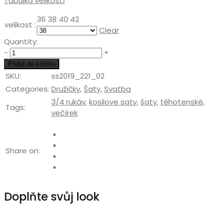
Tabulka velikostí
36
38
40
42
velikost :
Clear
Quantity:
Quantity
-
+
Přidat do košíku
SKU:
ss2019_221_02
Categories:
Družičky
,
Šaty
,
Svatba
3/4 rukáv
,
kosilove saty
,
šaty
,
těhotenské
,
Tags:
večírek
Share on:
Doplňte svůj look