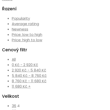
Řazení
Popularity
Average rating
Newness
Price: low to high
Price: high to low
Cenový filtr
All
0
Kč
-
2 920
Kč
2 920
Kč
-
5 840
Kč
5 840
Kč
-
8 760
Kč
8 760
Kč
-
11 680
Kč
11 680
Kč
+
Velikost
36
4