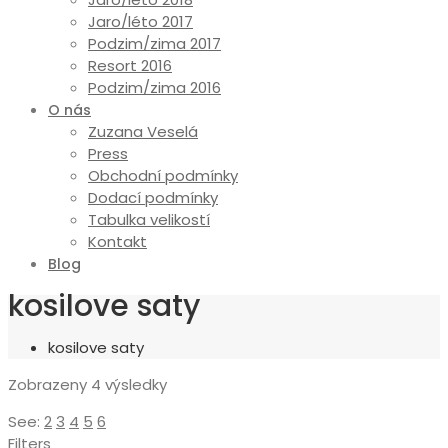
Jaro/léto 2017
Podzim/zima 2017
Resort 2016
Podzim/zima 2016
O nás
Zuzana Veselá
Press
Obchodní podmínky
Dodací podmínky
Tabulka velikostí
Kontakt
Blog
kosilove saty
kosilove saty
Seřazeno
Zobrazeny 4 výsledky
od
See:
2
3
4
5
6
nejnovějších
Filters