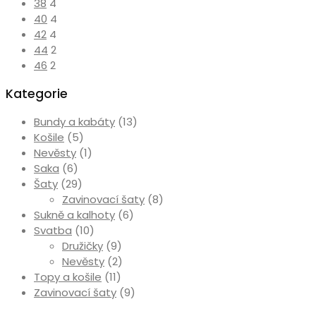
38
4
40
4
42
4
44
2
46
2
Kategorie
Bundy a kabáty
(13)
Košile
(5)
Nevěsty
(1)
Saka
(6)
Šaty
(29)
Zavinovací šaty
(8)
Sukně a kalhoty
(6)
Svatba
(10)
Družičky
(9)
Nevěsty
(2)
Topy a košile
(11)
Zavinovací šaty
(9)