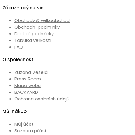
Možnosti
Zákaznický servis
lze
vybrat
Obchody & velkoobchod
na
Obchodní podmínky
stránce
Dodací podmínky
produktu
Tabulka velikostí
FAQ
O společnosti
Zuzana Veselá
Press Room
Mapa webu
BACKYARD
Ochrana osobních údajů
Můj nákup
Můj účet
Seznam přání