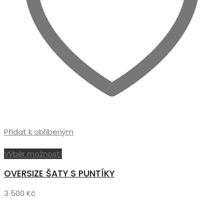
Přidat k oblíbeným
Tento
Výběr možností
produkt
OVERSIZE ŠATY S PUNTÍKY
má
více
3 500
Kč
variant.
Možnosti
lze