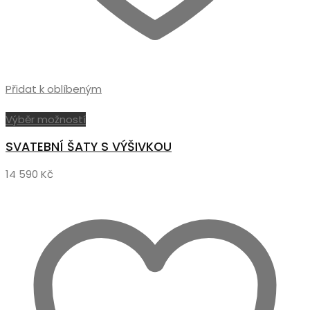
Přidat k oblíbeným
Tento
Výběr možností
produkt
SVATEBNÍ ŠATY S VÝŠIVKOU
má
více
14 590
Kč
variant.
Možnosti
lze
vybrat
na
stránce
produktu