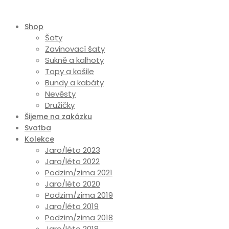
Shop
Šaty
Zavinovací šaty
Sukně a kalhoty
Topy a košile
Bundy a kabáty
Nevěsty
Družičky
Šijeme na zakázku
Svatba
Kolekce
Jaro/léto 2023
Jaro/léto 2022
Podzim/zima 2021
Jaro/léto 2020
Podzim/zima 2019
Jaro/léto 2019
Podzim/zima 2018
Jaro/léto 2018