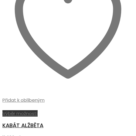
produktu
Přidat k oblíbeným
Tento
Výběr možností
produkt
KABÁT ALŽBĚTA
má
více