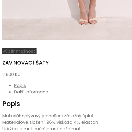
Tento
Výběr možností
produkt
ZAVINOVACÍ ŠATY
má
více
2 900
Kč
variant.
Možnosti
Popis
lze
Další informace
vybrat
Popis
na
stránce
produktu
Materiál: splývavý jednolícní zátažný úplet
Materiálové složení: 96% viskóza 4% elastan
Údržba: jemné ruční praní, neždímat