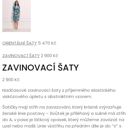
ORIENTÁLNÍ ŠATY
5 470
Kč
ZAVINOVACÍ ŠATY
2 900
Kč
ZAVINOVACÍ ŠATY
2 900
Kč
Nadčasové zavinovací šaty z příjemného elastického
viskózového úpletu s abstraktním vzorem.
Šatičky mají střih na zavazování, který krásně zvýrazňuje
ženské linie postavy – živůtek je přiléhavý a sukně má střih
do A, v pase je látkový opasek, který můžeme zavázat na
uzel nebo mašli. Linie výstřihu na předním díle je do “V” s