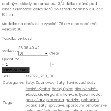
drobnými sklady na ramenou. 3/4 délka rukávů pod
loket. Orientační délka šatů po středu zadního dílu cca
102 cm.
Modelka na obrázku je vysoká 176 cm a na sobě má
velikost 36.
Tabulka velikostí
36
38
40
42
velikost :
Clear
Quantity:
Quantity
-
+
Přidat do košíku
SKU:
ss2022_269_01
Categories:
Šaty
,
Zavinovací šaty
,
Zavinovací šaty
česká výroba
,
český úplet
,
dlouhý rukáv
,
elastické
,
elegantní
,
kolekce
,
lycra
,
modal
,
party šaty
,
pletenina
,
podzim
,
pohodlné
,
Tags:
potisk
,
šaty
,
splývavé
,
sportovní
,
těhotenské
,
uplet
,
večírek
,
zavinovací
,
zima
,
zuzana